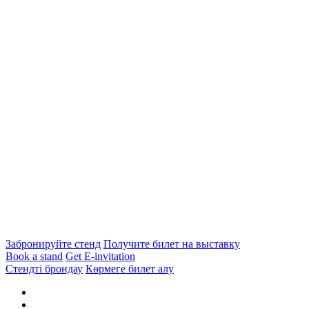
Забронируйте стенд
Получите билет на выставку
Book a stand
Get E-invitation
Стендті брондау
Көрмеге билет алу