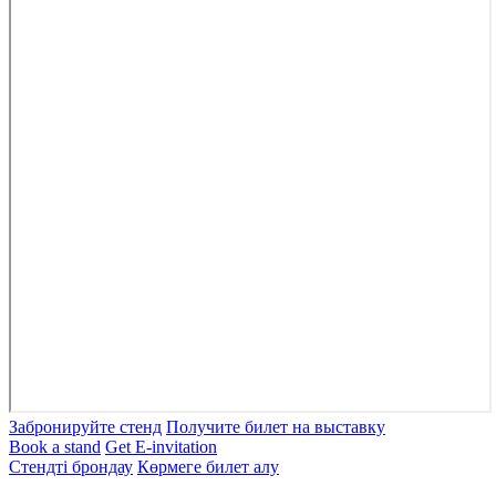
Забронируйте стенд
Получите билет на выставку
Book a stand
Get E-invitation
Стендті брондау
Көрмеге билет алу